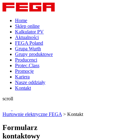
Home
Sklep online
Kalkulator PV
Aktualności
FEGA Poland
Grupa Wurth
Grupy produktowe
Producenci
Protec.Class
Promocje
Kariera
Nasze oddziały
Kontakt
scroll
Hurtownie elektryczne FEGA
>
Kontakt
Formularz
kontaktowy