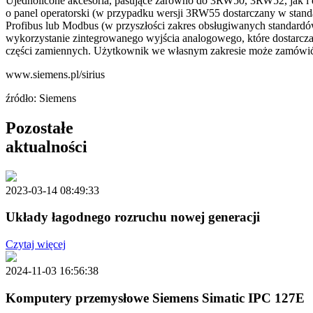
Ujednolicone akcesoria, pasujące zarówno do 3RW50, 3RW52, jak i
o panel operatorski (w przypadku wersji 3RW55 dostarczany w standar
Profibus lub Modbus (w przyszłości zakres obsługiwanych standardów
wykorzystanie zintegrowanego wyjścia analogowego, które dostarcza
części zamiennych. Użytkownik we własnym zakresie może zamówić 
www.siemens.pl/sirius
źródło: Siemens
Pozostałe
aktualności
2023-03-14 08:49:33
Układy łagodnego rozruchu nowej generacji
Czytaj więcej
2024-11-03 16:56:38
Komputery przemysłowe Siemens Simatic IPC 127E