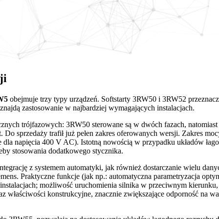
ji
W5
obejmuje trzy typy urządzeń. Softstarty 3RW50 i 3RW52 przeznaczo
ajdą zastosowanie w najbardziej wymagających instalacjach.
cznych trójfazowych: 3RW50 sterowane są w dwóch fazach, natomiast
. Do sprzedaży trafił już pełen zakres oferowanych wersji. Zakres 
dla napięcia 400 V AC). Istotną nowością w przypadku układów łagodn
zeby stosowania dodatkowego stycznika.
 integrację z systemem automatyki, jak również dostarczanie wielu d
ens. Praktyczne funkcje (jak np.: automatyczna parametryzacja optym
w instalacjach; możliwość uruchomienia silnika w przeciwnym kierun
łaściwości konstrukcyjne, znacznie zwiększające odporność na wahani