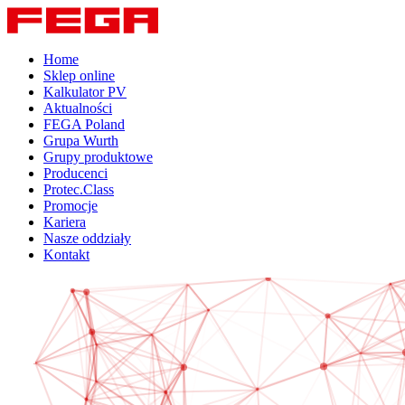
Home
Sklep online
Kalkulator PV
Aktualności
FEGA Poland
Grupa Wurth
Grupy produktowe
Producenci
Protec.Class
Promocje
Kariera
Nasze oddziały
Kontakt