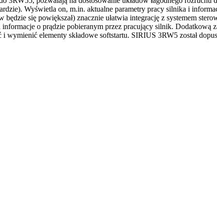
 do 3RW55, pozwalają na dostosowanie układów łagodnego rozruchu do
dzie). Wyświetla on, m.in. aktualne parametry pracy silnika i informa
 będzie się powiększał) znacznie ułatwia integrację z systemem stero
 informacje o prądzie pobieranym przez pracujący silnik. Dodatkową
i wymienić elementy składowe softstartu. SIRIUS 3RW5 został dopus