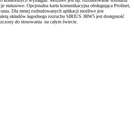
 konkretnych wymagań. Możliwe jest np. rozbudowanie softstartu
cje statusowe. Opcjonalna karta komunikacyjna obsługująca Profinet,
wania. Dla mniej rozbudowanych aplikacji możliwe jest
 zaletą układów łagodnego rozruchu SIRIUS 3RW5 jest dostępność
zczony do stosowania na całym świecie.