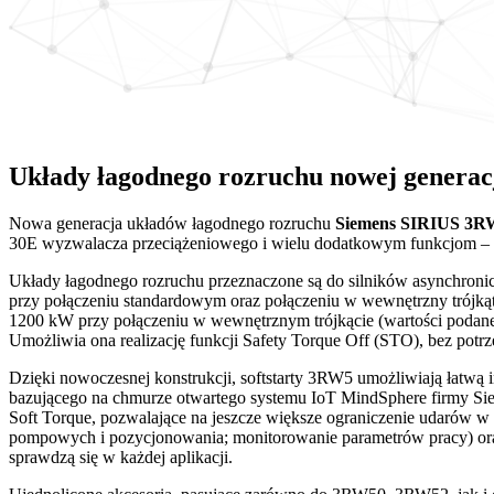
Układy łagodnego rozruchu nowej generac
Nowa generacja układów łagodnego rozruchu
Siemens
SIRIUS 3R
30E wyzwalacza przeciążeniowego i wielu dodatkowym funkcjom – zn
Układy łagodnego rozruchu przeznaczone są do silników asynchroni
przy połączeniu standardowym oraz połączeniu w wewnętrzny trójkąt
1200 kW przy połączeniu w wewnętrznym trójkącie (wartości podane 
Umożliwia ona realizację funkcji Safety Torque Off (STO), bez potr
Dzięki nowoczesnej konstrukcji, softstarty 3RW5 umożliwiają łatwą
bazującego na chmurze otwartego systemu IoT MindSphere firmy Siem
Soft Torque, pozwalające na jeszcze większe ograniczenie udarów 
pompowych i pozycjonowania; monitorowanie parametrów pracy) oraz w
sprawdzą się w każdej aplikacji.