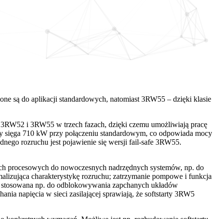
ne są do aplikacji standardowych, natomiast 3RW55 – dzięki klasie
 3RW52 i 3RW55 w trzech fazach, dzięki czemu umożliwiają pracę
mocy sięga 710 kW przy połączeniu standardowym, co odpowiada mocy
ego rozruchu jest pojawienie się wersji fail-safe 3RW55.
anych procesowych do nowoczesnych nadrzędnych systemów, np. do
alizująca charakterystykę rozruchu; zatrzymanie pompowe i funkcja
ku, stosowana np. do odblokowywania zapchanych układów
a napięcia w sieci zasilającej sprawiają, że softstarty 3RW5